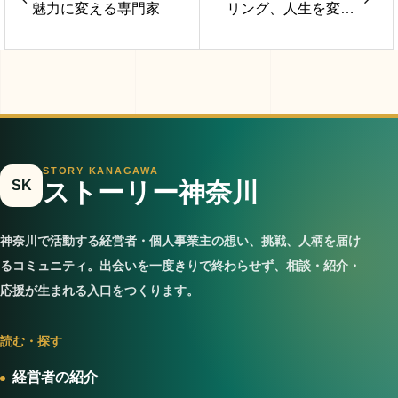
魅力に変える専門家
リング、人生を変え
たコーチングを今度
はあなたに 宮内健
輔
STORY KANAGAWA
SK
ストーリー神奈川
神奈川で活動する経営者・個人事業主の想い、挑戦、人柄を届け
るコミュニティ。出会いを一度きりで終わらせず、相談・紹介・
応援が生まれる入口をつくります。
読む・探す
経営者の紹介