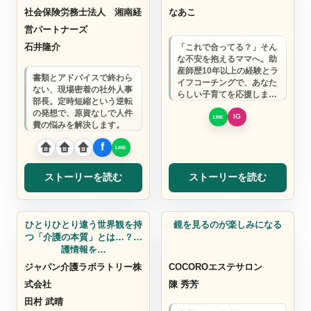
社会保険労務士法人 湘南経
なあこ
営パートナーズ
石井隆介
「これで合ってる？」そん
な不安を抱えるママへ。助
産師歴10年以上の経験とラ
書類とアドバイスで終わら
イフコーチングで、あなた
ない、現場密着の社外人事
らしい子育てを応援しま
部長。定時短縮という逆転
す。正解を押し付けず、あ
の発想で、原資なしで人件
なたが選んだ道を…
費の悩みを解決します。
ストーリーを読む
ストーリーを読む
介護サービス
美容
ひとりひとり違う世界観を持
鏡を見るのが楽しみになる
つ「介護の本質」とは…？介
護情報を…
ジャパン介護ラボラトリー株
COCOROエステサロン
式会社
陳 秀芳
田村 武晴