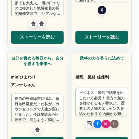
派でも大丈夫。 溝の口エリ
アに根ざした地域密着の昼
間開催支部で、 リアルな出
会いからビジネスを広げま
せんか。
ストーリーを読む
ストーリーを読む
雑貨店
自分を責める毎日から、自分
武将の力を香りに込めて
を愛する未来へ
miniひまわり
桃龍
風林 佳保利
アンナちゃん
ビジネス・婚活で結果を出
したい方必見！ 貴方の魅力
長男の発達障害に悩み、毎
を輝かせるモテ香水と、 歴
日自己嫌悪だった私が、カ
史上の人物のエッセンスを
ウンセリングで人生が変わ
込めた香りで 内面から輝く
りました。今は星読み×心
理想の自分になりません
理学で、同じように悩むマ
か？
マの心の根っこを育ててい
ます。一緒に、あ…