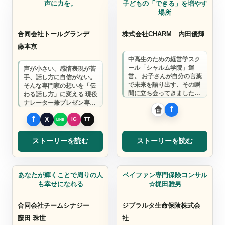
声に力を。
子どもの「できる」を増やす
場所
合同会社トールグランデ
株式会社CHARM
内田優輝
藤本京
中高生のための経営学スク
ール「シャルム学院」運
声が小さい、感情表現が苦
営。 お子さんが自分の言葉
手、話し方に自信がない。
で未来を語り出す、その瞬
そんな専門家の想いを「伝
間に立ち会ってきました。
わる話し方」に変える 現役
親子で参加できる無料説明
ナレーター兼プレゼン専門
会、毎月開催中…
ボイストレーナー。
ストーリーを読む
ストーリーを読む
コーチ
ベイファン専門保険コンサル
あなたが輝くことで周りの人
ベイファン専門保険コンサル
も幸せになれる
☆梶田雅男
合同会社チームシナジー
ジブラルタ生命保険株式会
藤田 珠世
社