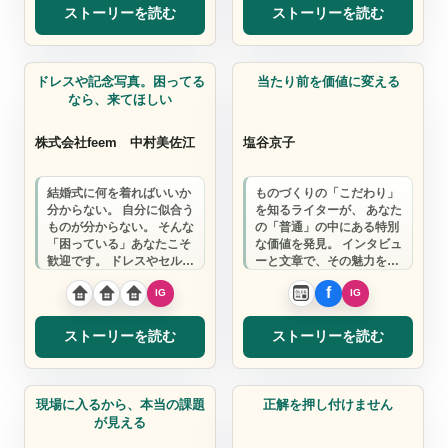
ストーリーを読む
ストーリーを読む
ドレスサロン
AIインタビューライター
ドレスや記念写真。困ってる
当たり前を価値に変える
なら、来てほしい
株式会社feem
中村美佐江
塩谷京子
結婚式に何を着ればいいか
ものづくりの「こだわり」
分からない。 自分に似合う
を知るライターが、 あなた
ものが分からない。 そんな
の「普通」の中にある特別
「困っている」あなたこそ
な価値を発見。 インタビュ
歓迎です。 ドレスやセルフ
ーと文章で、その魅力を多
フォトを通じて自信と笑顔
くの人に届けます。
を引き出し…
ストーリーを読む
ストーリーを読む
採用定着士
コーチ
現場に入るから、本当の課題
正解を押し付けません
が見える