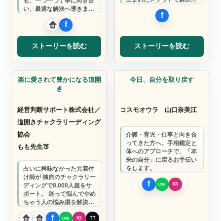
も、一つ一つ丁寧に向き合
明るく楽しく元気な毎日を
い、最適な解決へ導きま
一緒に取り戻し…
す。 地域の皆様も専門家の
皆様も大歓迎。
ストーリーを読む
ストーリーを読む
カウンセリング
カウンセリング
楽に愛されて豊かになる道開
今日、自分を取り戻す
き
経営判断サポート株式会社／
コスモオウラ
山口奈美江
道開きチャクラリーディング
協会
介護・育児・仕事と向き合
ってきた方へ。手相鑑定と
もも先生🍑
体へのアプローチで、「本
来の自分」に戻るお手伝い
をします。
占いに興味なかった元着付
け師が 独自のチャクラリー
ディングで8,000人超をサ
ポート。 迷って悩んでやめ
ちゃう人の悩み損を解決
し、 自分で判断できる人に
なるお手…