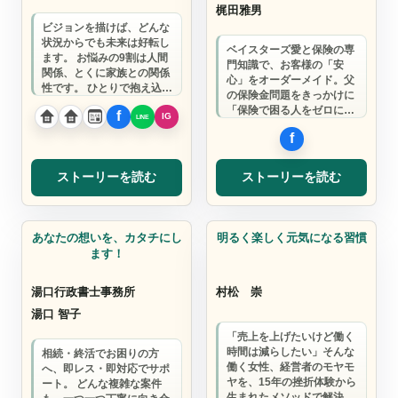
梶田雅男
ビジョンを描けば、どんな
状況からでも未来は好転し
ベイスターズ愛と保険の専
ます。 お悩みの9割は人間
門知識で、お客様の「安
関係、とくに家族との関係
心」をオーダーメイド。父
性です。 ひとりで抱え込む
の保険金問題をきっかけに
毎日から、家族と協力し合
「保険で困る人をゼロに」
えるチームへ…
を使命として活動中です。
ストーリーを読む
ストーリーを読む
行政書士
コーチ
あなたの想いを、カタチにし
明るく楽しく元気になる習慣
ます！
湯口行政書士事務所
村松 崇
湯口 智子
「売上を上げたいけど働く
時間は減らしたい」そんな
相続・終活でお困りの方
働く女性、経営者のモヤモ
へ、即レス・即対応でサポ
ヤを、15年の挫折体験から
ート。 どんな複雑な案件
生まれたメソッドで解決。