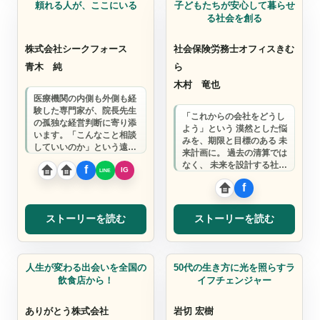
頼れる人が、ここにいる
子どもたちが安心して暮らせ
る社会を創る
株式会社シークフォース
社会保険労務士オフィスきむ
青木 純
ら
木村 竜也
医療機関の内側も外側も経
験した専門家が、院長先生
「これからの会社をどうし
の孤独な経営判断に寄り添
よう」という 漠然とした悩
います。「こんなこと相談
みを、期限と目標のある 未
していいのか」という遠慮
来計画に。 過去の清算では
は、一切不要です。
なく、 未来を設計する社労
士として、 あなたの想いを
応援し…
ストーリーを読む
ストーリーを読む
飲食店
コーチ
人生が変わる出会いを全国の
50代の生き方に光を照らすラ
飲食店から！
イフチェンジャー
ありがとう株式会社
岩切 宏樹