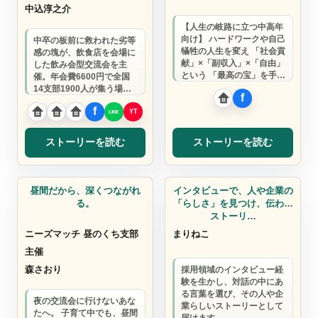
中込淳之介
【人生の岐路に立つ中高年
向け】 ハードワークや自己
中卒の板前に救われた劣等
犠牲の人生を変え 「社会貢
感の塊が、飲食店を会場に
献」×「副収入」×「自由」
した飲み会型交流会を主
という 「最高の宝」を手に
催。年会費6600円で全国
入れよう！ さぁ、新たな冒
14支部1900人が集う場を
険が始…
作り、飲食店と経営者を同
時に応援中。
ストーリーを読む
ストーリーを読む
ウェブ制作
AIインタビューライター
昼間だから、深くつながれ
インタビューで、人や企業の
る。
「らしさ」を見つけ、伝わる
ストーリ…
ニーズマッチ 昼のくち支部
まりねこ
主催
森さおり
採用領域のインタビュー経
験を生かし、対話の中にあ
る言葉を選び、その人や企
夜の交流会に行けないあな
業らしいストーリーとして
たへ。 子育て中でも、昼間
届けます。