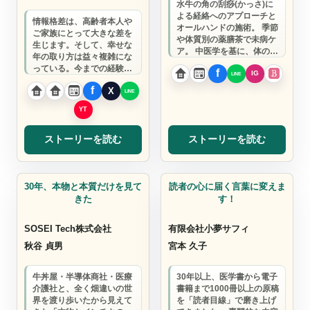
水牛の角の刮痧(かっさ)に
よる経絡へのアプローチと
情報格差は、高齢者本人や
オールハンドの施術。 季節
ご家族にとって大きな差を
や体質別の薬膳茶で未病ケ
生じます。そして、幸せな
ア。 中医学を基に、体の内
年の取り方は益々複雑にな
側からも外側からも、 本来
っている。今までの経験
の美しさ…
を、自ら紙媒体（新聞）や
イベント、SNS…
ストーリーを読む
ストーリーを読む
ビジネスサポート
カウンセリング
30年、本物と本質だけを見て
読者の心に届く言葉に変えま
きた
す！
SOSEI Tech株式会社
有限会社小夢サフィ
秋谷 貞男
宮本 久子
牛丼屋・半導体商社・医療
30年以上、医学書から電子
介護社と、全く畑違いの世
書籍まで1000冊以上の原稿
界を渡り歩いたから見えて
を「読者目線」で磨き上げ