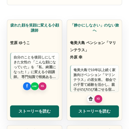
美容
観光スポット
疲れた顔を笑顔に変える小顔
「静かにしなさい」のない旅
講師
へ
笠原 ゆうこ
奄美大島 ペンション「マリ
ンテラス」
外原 幸
自分のことを後回しにして
きた女性の 「こんな顔にな
っていた」を 「私、綺麗に
奄美大島で10年以上続く家
なった！」に変える小顔講
族向けペンション「マリン
師。 専門知識で根拠あるセ
テラス」の若女将。 都会で
ルフケアをお伝えします。
の子育て経験を活かし、親
子がのびのび過ごせる宿づ
くりに取り組んでいます。
ストーリーを読む
ストーリーを読む
話し方サポート
学習塾