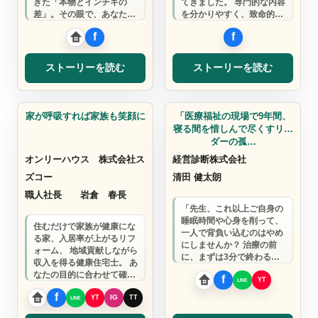
きた「本物とインチキの
てきました。 専門的な内容
差」。その眼で、あなたの
を分かりやすく、致命的な
選択を手伝います。
ミスも見逃しません。 あな
たの想…
ストーリーを読む
ストーリーを読む
リフォーム
睡眠コンサルタント
家が呼吸すれば家族も笑顔に
「医療福祉の現場で9年間、
寝る間を惜しんで尽くすリー
ダーの孤…
オンリーハウス 株式会社ス
経営診断株式会社
ズコー
清田 健太朗
職人社長 岩倉 春長
「先生、これ以上ご自身の
睡眠時間や心身を削って、
住むだけで家族が健康にな
一人で背負い込むのはやめ
る家、入居率が上がるリフ
にしませんか？ 治療の前
ォーム、 地域貢献しながら
に、まずは3分で終わる
収入を得る健康住宅士。 あ
『組織の健康診断（レント
なたの目的に合わせて確か
ゲン）』から始めま…
な技術と実績でお応えしま
す。 44年…