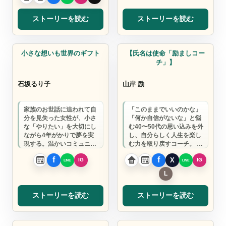
ストーリーを読む
ストーリーを読む
コーチ
小さな想いも世界のギフト
【氏名は使命「励ましコー
チ」】
石坂るり子
山岸 励
家族のお世話に追われて自
「このままでいいのかな」
分を見失った女性が、小さ
「何か自信がないな」と悩
な「やりたい」を大切にし
む40〜50代の思い込みを外
ながら4年がかりで夢を実
し、自分らしく人生を楽し
現する。温かいコミュニテ
む力を取り戻すコーチ。 そ
ィで一緒に成長しません
の名の通り『励まし』をテ
か？
ーマに、一…
ストーリーを読む
ストーリーを読む
医療ディーラー
社会保険労務士