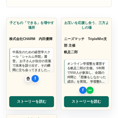
学習塾
学習塾
子どもの「できる」を増やす
お互いを応援し合う、三方よ
場所
しの場
株式会社CHARM
内田優輝
ニーズマッチ TripleWin支
部 主催
帆足二郎
中高生のための経営学スク
ール「シャルム学院」運
営。 お子さんが自分の言葉
オンライン学習塾を運営す
で未来を語り出す、その瞬
る帆足二郎が主催。 5年間
間に立ち会ってきました。
で550人が参加し、全国の
親子で参加できる無料説明
仲間と 「想像もしなかった
会、毎月開催中…
成功」を実現。 学習塾500
校とのネットワークを活か
した協…
ストーリーを読む
ストーリーを読む
学習塾