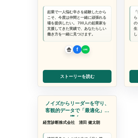
起業で一人悩む辛さを経験したから
「
こそ、今度は仲間と一緒に頑張れる
ら
場を提供したい。 700人の起業家を
の
支援してきた実績で、あなたらしい
生
働き方を一緒に見つけます。
し
ストーリーを読む
コンサルタント
ノイズからリーダーを守り、
客観的データで「最適化」を
導く…
経営診断株式会社
清田 健太朗