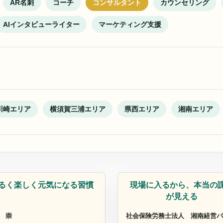
AR名刺
コーチ
コンサルタント
カウンセリング
AIインタビューライター
マーケティング支援
川崎エリア
横須賀三浦エリア
県西エリア
湘南エリア
ーチ
採用定着士
るく楽しく元気になる習慣
現場に入るから、本当の
が見える
 崇
社会保険労務士法人 湘南経営パ