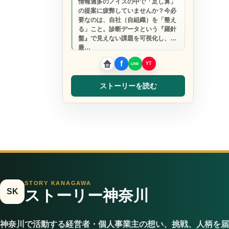
情報過多のノイズの中で「足し算」
の提案に疲弊していませんか？今必
要なのは、自社（自組織）を「整え
る」こと。診断データという『羅針
盤』で見えない課題を可視化し、
最…
ストーリーを読む
STORY KANAGAWA
SK
ストーリー神奈川
神奈川で活動する経営者・個人事業主の想い、挑戦、人柄を届