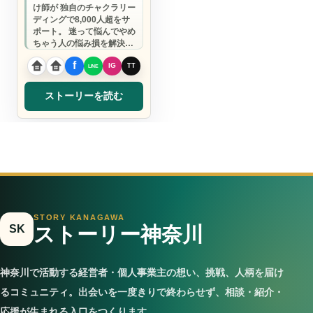
け師が 独自のチャクラリー
ディングで8,000人超をサ
ポート。 迷って悩んでやめ
ちゃう人の悩み損を解決
し、 自分で判断できる人に
なるお手…
ストーリーを読む
STORY KANAGAWA
SK
ストーリー神奈川
神奈川で活動する経営者・個人事業主の想い、挑戦、人柄を届け
るコミュニティ。出会いを一度きりで終わらせず、相談・紹介・
応援が生まれる入口をつくります。